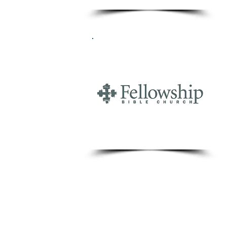
Domingos 1:00 PM Servicio de Alabanza y Adoración
(Traducción Simultánea al Inglés)
Miércoles 7:00 PM Servicio de Adoración y Estudio Biblico
@Todos derechos del autor son reservados ninguna parte de est
sin permiso escrito.