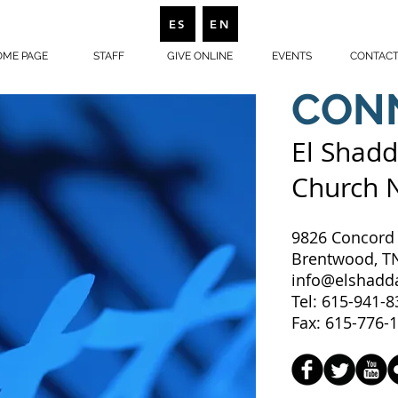
ES
EN
ME PAGE
STAFF
GIVE ONLINE
EVENTS
CONTACT
CON
El Shadd
Church 
9826 Concord
Brentwood, T
info@elshadda
Tel: 615-941-
Fax: 615-776-