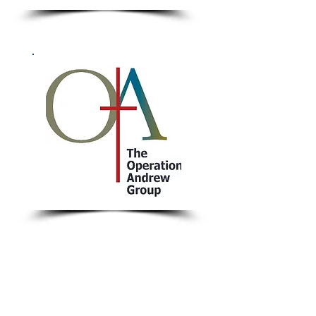
Sundays 1:00 PM Worship Service
(Simultaneous translation available)
Wednesday 7:00 PM Worship and Bible Study
@ All copyrights are reserved. No part of this story can be used
without written permission.