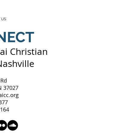
 US
NECT
ai Christian
Nashville
 Rd
N 37027
icc.org
8377
1164