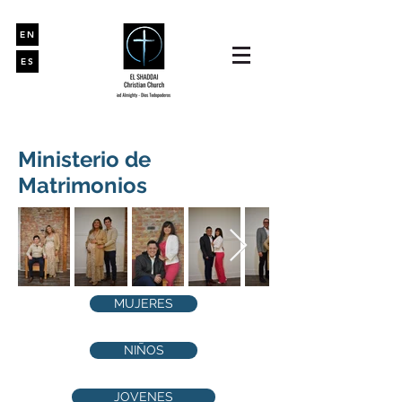
EN
ES
Ministerio de
Matrimonios
MUJERES
NIÑOS
JOVENES